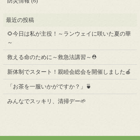
防災情報
(6)
🌻今日は私が主役！～ランウェイに咲いた夏の華
～
救える命のために～救急法講習～⛑️
新体制でスタート！親睦会総会を開催しました🍎
「お茶を一服いかがですか？」🍵
みんなでスッキリ、清掃デー🌱