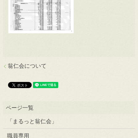
翁仁会について
「まるっと翁仁会」
職員専用