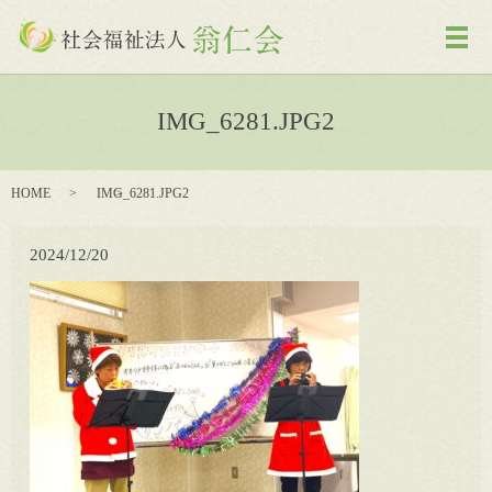
メ
IMG_6281.JPG2
HOME
IMG_6281.JPG2
2024/12/20