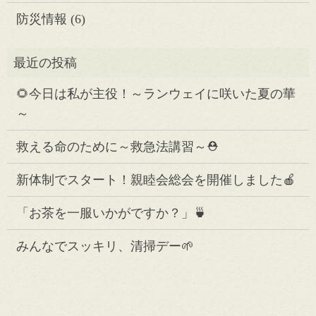
防災情報
(6)
🌻今日は私が主役！～ランウェイに咲いた夏の華
～
救える命のために～救急法講習～⛑️
新体制でスタート！親睦会総会を開催しました🍎
「お茶を一服いかがですか？」🍵
みんなでスッキリ、清掃デー🌱