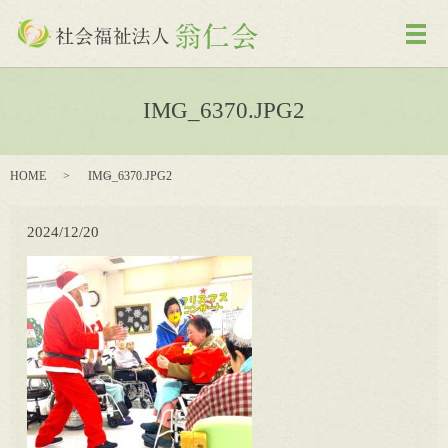
メ
IMG_6370.JPG2
HOME
IMG_6370.JPG2
2024/12/20