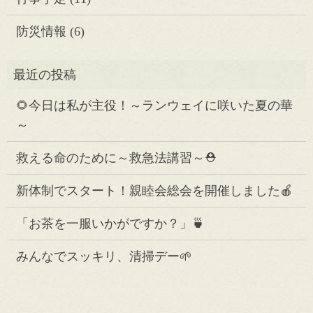
防災情報
(6)
🌻今日は私が主役！～ランウェイに咲いた夏の華
～
救える命のために～救急法講習～⛑️
新体制でスタート！親睦会総会を開催しました🍎
「お茶を一服いかがですか？」🍵
みんなでスッキリ、清掃デー🌱