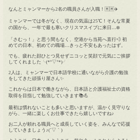
なんとミャンマーから2名の職員さんが入職！🇲🇲✈️
ミャンマーでは冬がなく、現在の気温は25℃！そんな常夏
の国から、一年で最も寒いクリスマスイブに来日…❄️
「さむっ！」と思う間もなく、空港から当苑へ直行💨 初
めての日本、初めての職場…きっと不安もあったはず。
でも、疲れた顔ひとつ見せずニコッと笑顔で元気にご挨拶
してくれました╰(*°▽°*)╯
2人は、ミャンマーで日本語学校に通いながら介護の勉強
をしてきた頑張り屋さん✨
これからは日本で働きながら、日本語と介護福祉士の資格
取得を目指して勉強していきます📚💪
最初は慣れないことも多いと思いますが、温かく見守りな
がら、一緒に楽しくお仕事できたら嬉しいですね♪
お二人が頼れる職員へと成長していく姿を、みんなで応援
していきましょう♪(´▽｀)