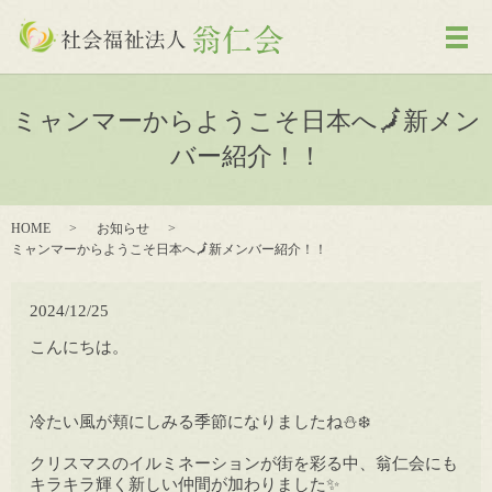
メ
ミャンマーからようこそ日本へ🗾新メン
バー紹介！！
HOME
お知らせ
ミャンマーからようこそ日本へ🗾新メンバー紹介！！
2024/12/25
こんにちは。
冷たい風が頬にしみる季節になりましたね⛄️❄️
クリスマスのイルミネーションが街を彩る中、翁仁会にも
キラキラ輝く新しい仲間が加わりました✨