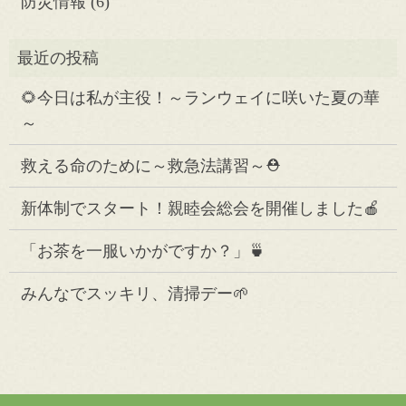
防災情報
(6)
🌻今日は私が主役！～ランウェイに咲いた夏の華
～
救える命のために～救急法講習～⛑️
新体制でスタート！親睦会総会を開催しました🍎
「お茶を一服いかがですか？」🍵
みんなでスッキリ、清掃デー🌱