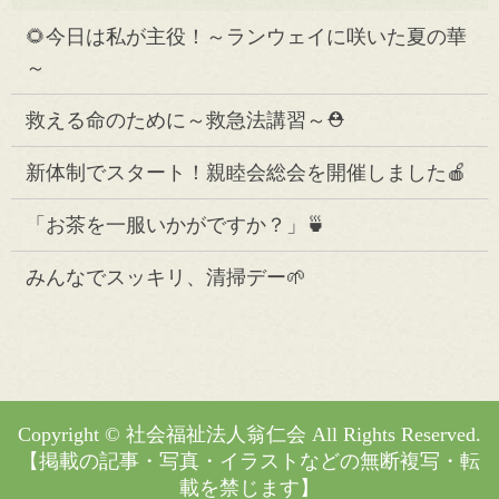
🌻今日は私が主役！～ランウェイに咲いた夏の華
～
救える命のために～救急法講習～⛑️
新体制でスタート！親睦会総会を開催しました🍎
「お茶を一服いかがですか？」🍵
みんなでスッキリ、清掃デー🌱
Copyright © 社会福祉法人翁仁会 All Rights Reserved.
【掲載の記事・写真・イラストなどの無断複写・転
載を禁じます】