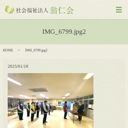
メ
IMG_6799.jpg2
HOME
IMG_6799.jpg2
2025/01/18