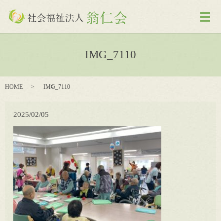
メ
IMG_7110
HOME
IMG_7110
2025/02/05