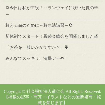
🌻今日は私が主役！～ランウェイに咲いた夏の華
～
救える命のために～救急法講習～⛑️
新体制でスタート！親睦会総会を開催しました🍎
「お茶を一服いかがですか？」🍵
みんなでスッキリ、清掃デー🌱
Copyright © 社会福祉法人翁仁会 All Rights Reserved.
【掲載の記事・写真・イラストなどの無断複写・転
載を禁じます】