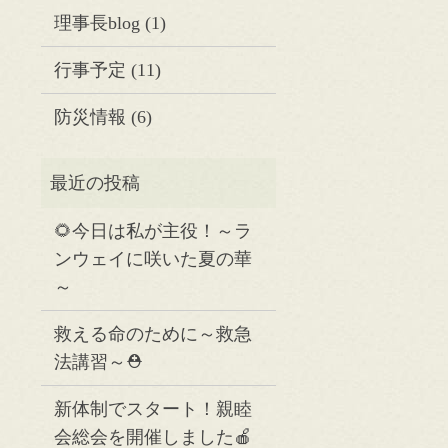
理事長blog
(1)
行事予定
(11)
防災情報
(6)
🌻今日は私が主役！～ラ
ンウェイに咲いた夏の華
～
救える命のために～救急
法講習～⛑️
新体制でスタート！親睦
会総会を開催しました🍎