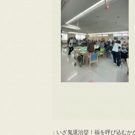
いざ鬼退治👹！福を呼び込むか