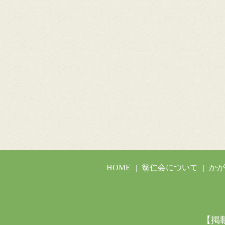
HOME
翁仁会について
か
【掲