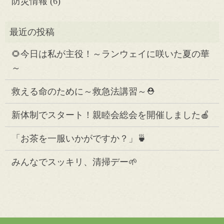
防災情報
(6)
🌻今日は私が主役！～ランウェイに咲いた夏の華
～
救える命のために～救急法講習～⛑️
新体制でスタート！親睦会総会を開催しました🍎
「お茶を一服いかがですか？」🍵
みんなでスッキリ、清掃デー🌱