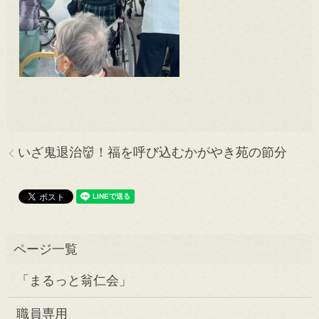
いざ鬼退治👹！福を呼び込むかがやき苑の節分
「まるっと翁仁会」
職員専用