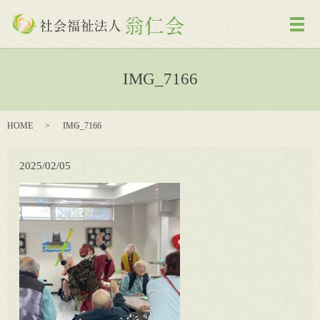
メ
IMG_7166
HOME
IMG_7166
2025/02/05