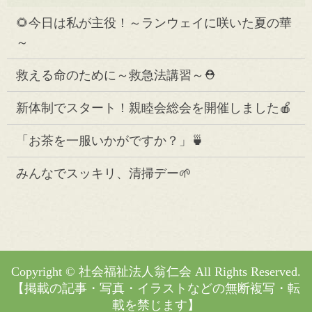
🌻今日は私が主役！～ランウェイに咲いた夏の華
～
救える命のために～救急法講習～⛑️
新体制でスタート！親睦会総会を開催しました🍎
「お茶を一服いかがですか？」🍵
みんなでスッキリ、清掃デー🌱
Copyright © 社会福祉法人翁仁会 All Rights Reserved.
【掲載の記事・写真・イラストなどの無断複写・転
載を禁じます】