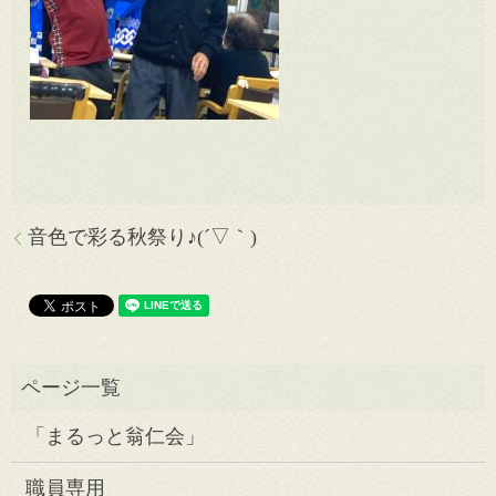
音色で彩る秋祭り♪(´▽｀)
「まるっと翁仁会」
職員専用