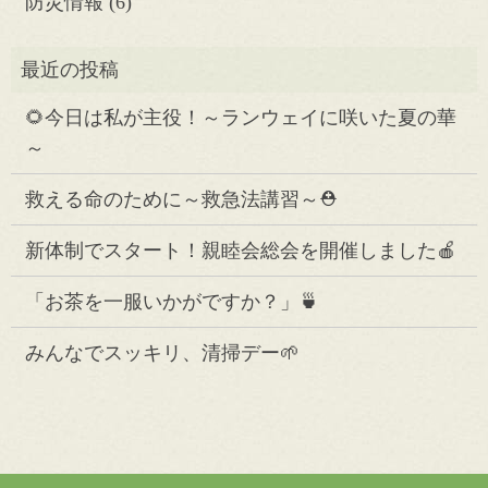
防災情報
(6)
🌻今日は私が主役！～ランウェイに咲いた夏の華
～
救える命のために～救急法講習～⛑️
新体制でスタート！親睦会総会を開催しました🍎
「お茶を一服いかがですか？」🍵
みんなでスッキリ、清掃デー🌱