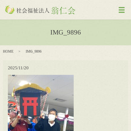
メ
IMG_9896
HOME
IMG_9896
2025/11/20