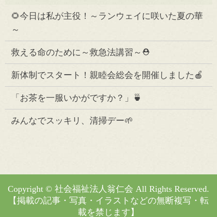
🌻今日は私が主役！～ランウェイに咲いた夏の華
～
救える命のために～救急法講習～⛑️
新体制でスタート！親睦会総会を開催しました🍎
「お茶を一服いかがですか？」🍵
みんなでスッキリ、清掃デー🌱
Copyright © 社会福祉法人翁仁会 All Rights Reserved.
【掲載の記事・写真・イラストなどの無断複写・転
載を禁じます】