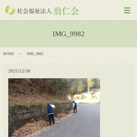
メ
IMG_9982
HOME
IMG_9982
2025/12/30