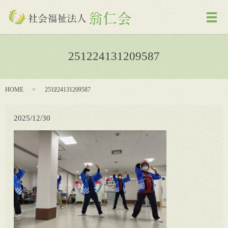
メ
251224131209587
HOME
251224131209587
2025/12/30