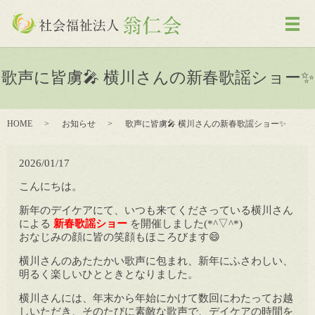
メ
歌声に皆虜🎤 横川さんの新春歌謡ショー✨
HOME
お知らせ
歌声に皆虜🎤 横川さんの新春歌謡ショー✨
2026/01/17
こんにちは。
新年のデイケアにて、いつも来てくださっている横川さん
による
新春歌謡ショー
を開催しました(*^▽^*)
おなじみの顔に皆の笑顔もほころびます😄
横川さんのあたたかい歌声に包まれ、新年にふさわしい、
明るく楽しいひとときとなりました。
横川さんには、年末から年始にかけて数回にわたってお越
しいただき、そのたびに素敵な歌声で、デイケアの時間を