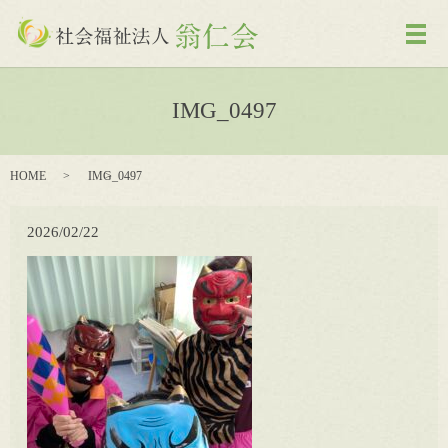
メ
IMG_0497
HOME
IMG_0497
2026/02/22