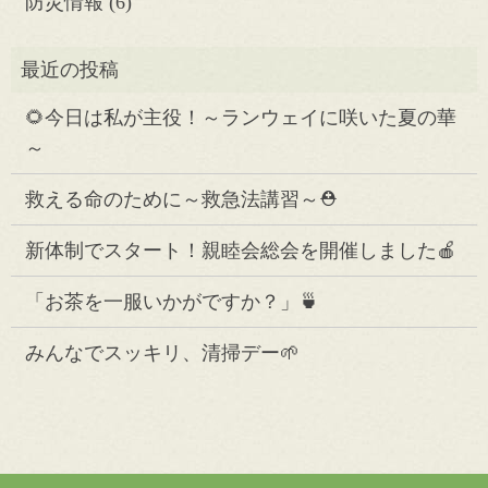
防災情報
(6)
🌻今日は私が主役！～ランウェイに咲いた夏の華
～
救える命のために～救急法講習～⛑️
新体制でスタート！親睦会総会を開催しました🍎
「お茶を一服いかがですか？」🍵
みんなでスッキリ、清掃デー🌱