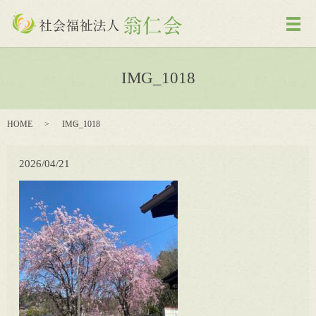
メ
IMG_1018
HOME
IMG_1018
2026/04/21