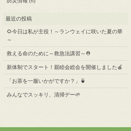
防災情報
(6)
🌻今日は私が主役！～ランウェイに咲いた夏の華
～
救える命のために～救急法講習～⛑️
新体制でスタート！親睦会総会を開催しました🍎
「お茶を一服いかがですか？」🍵
みんなでスッキリ、清掃デー🌱