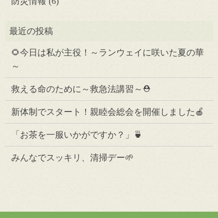
防災情報
(6)
🌻今日は私が主役！～ランウェイに咲いた夏の華
～
救える命のために～救急法講習～⛑️
新体制でスタート！親睦会総会を開催しました🍎
「お茶を一服いかがですか？」🍵
みんなでスッキリ、清掃デー🌱