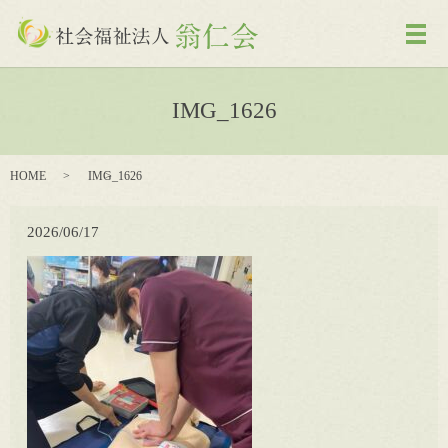
メ
IMG_1626
HOME
IMG_1626
2026/06/17