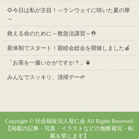
🌻今日は私が主役！～ランウェイに咲いた夏の華
～
救える命のために～救急法講習～⛑️
新体制でスタート！親睦会総会を開催しました🍎
「お茶を一服いかがですか？」🍵
みんなでスッキリ、清掃デー🌱
Copyright © 社会福祉法人翁仁会 All Rights Reserved.
【掲載の記事・写真・イラストなどの無断複写・転
載を禁じます】