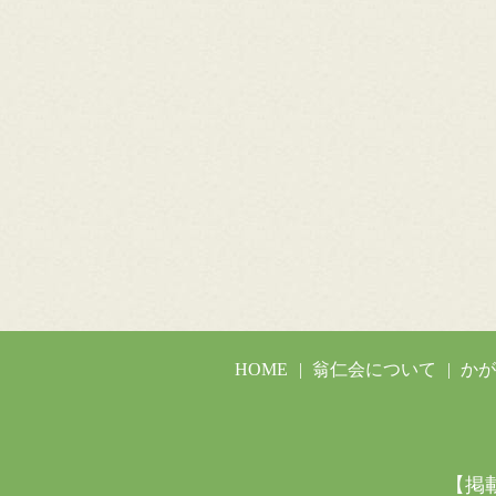
HOME
翁仁会について
か
【掲