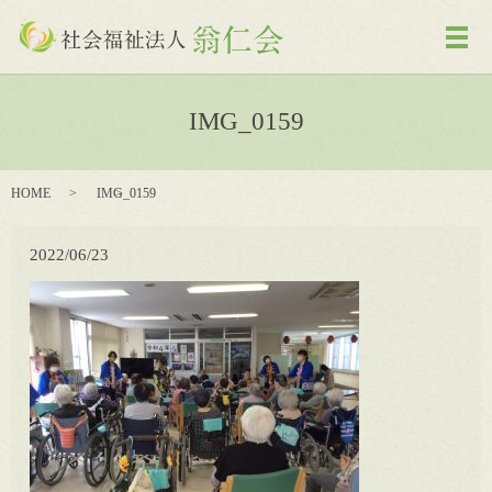
メ
IMG_0159
HOME
IMG_0159
2022/06/23