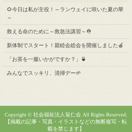
🌻今日は私が主役！～ランウェイに咲いた夏の華
～
救える命のために～救急法講習～⛑️
新体制でスタート！親睦会総会を開催しました🍎
「お茶を一服いかがですか？」🍵
みんなでスッキリ、清掃デー🌱
Copyright © 社会福祉法人翁仁会 All Rights Reserved.
【掲載の記事・写真・イラストなどの無断複写・転
載を禁じます】