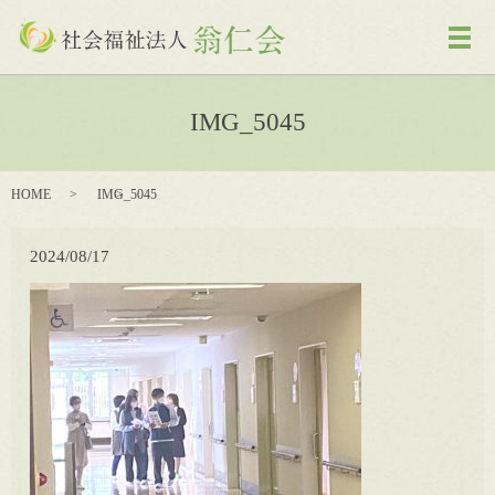
メ
IMG_5045
HOME
IMG_5045
2024/08/17