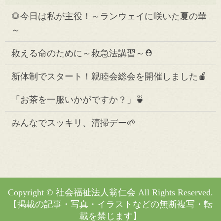
🌻今日は私が主役！～ランウェイに咲いた夏の華
～
救える命のために～救急法講習～⛑️
新体制でスタート！親睦会総会を開催しました🍎
「お茶を一服いかがですか？」🍵
みんなでスッキリ、清掃デー🌱
Copyright © 社会福祉法人翁仁会 All Rights Reserved.
【掲載の記事・写真・イラストなどの無断複写・転
載を禁じます】