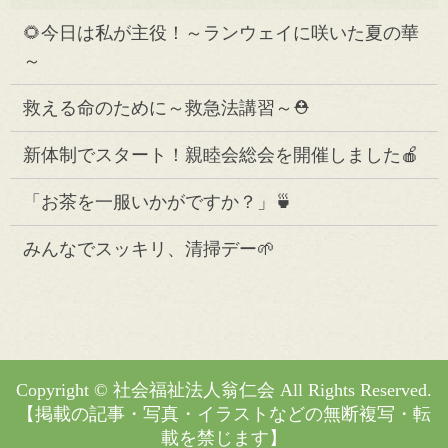
🌻今日は私が主役！～ランウェイに咲いた夏の華
～
救える命のために～救急法講習～⛑️
新体制でスタート！親睦会総会を開催しました🍎
「お茶を一服いかがですか？」🍵
みんなでスッキリ、清掃デー🌱
Copyright © 社会福祉法人翁仁会 All Rights Reserved.
【掲載の記事・写真・イラストなどの無断複写・転
載を禁じます】