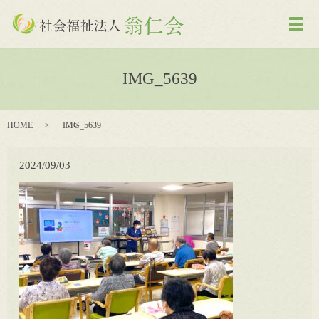
メ
IMG_5639
HOME
IMG_5639
2024/09/03