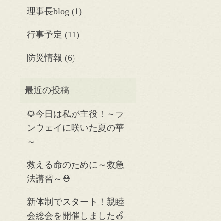
理事長blog
(1)
行事予定
(11)
防災情報
(6)
🌻今日は私が主役！～ラ
ンウェイに咲いた夏の華
～
救える命のために～救急
法講習～⛑️
新体制でスタート！親睦
会総会を開催しました🍎