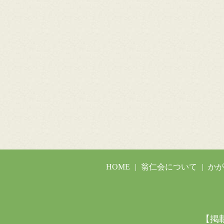
HOME
翁仁会について
か
【掲