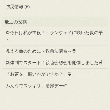
防災情報
(6)
🌻今日は私が主役！～ランウェイに咲いた夏の華
～
救える命のために～救急法講習～⛑️
新体制でスタート！親睦会総会を開催しました🍎
「お茶を一服いかがですか？」🍵
みんなでスッキリ、清掃デー🌱